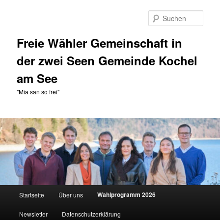
Zum
primären
Such
Inhalt
springen
Freie Wähler Gemeinschaft in
der zwei Seen Gemeinde Kochel
am See
"Mia san so frei"
Hauptmenü
Wahlprogramm 2026
Startseite
Über uns
Newsletter
Datenschutzerklärung