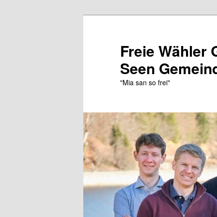
Zum
Zum
primären
sekundären
Inhalt
Inhalt
Freie Wähler 
springen
springen
Seen Gemeind
"Mia san so frei"