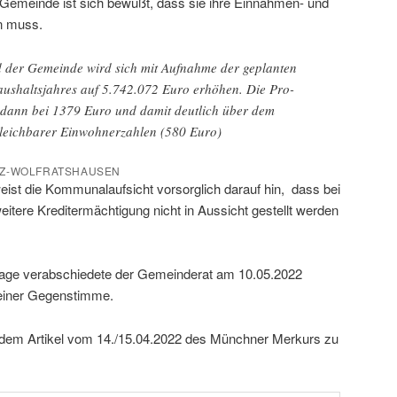
e Gemeinde ist sich bewußt, dass sie ihre Einnahmen- und
n muss.
d der Gemeinde wird sich mit Aufnahme der geplanten
ushaltsjahres auf 5.742.072 Euro erhöhen. Die Pro-
 dann bei 1379 Euro und damit deutlich über dem
gleichbarer Einwohnerzahlen (580 Euro)
LZ-WOLFRATSHAUSEN
st die Kommunalaufsicht vorsorglich darauf hin, dass bei
itere Kreditermächtigung nicht in Aussicht gestellt werden
lage verabschiedete der Gemeinderat am 10.05.2022
 einer Gegenstimme.
 dem Artikel vom 14./15.04.2022 des Münchner Merkurs zu